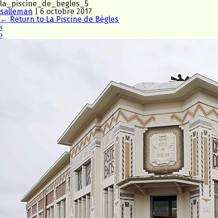
la_piscine_de_begles_5
salleman
|
6 octobre 2017
←
Return to La Piscine de Bègles
‹
›