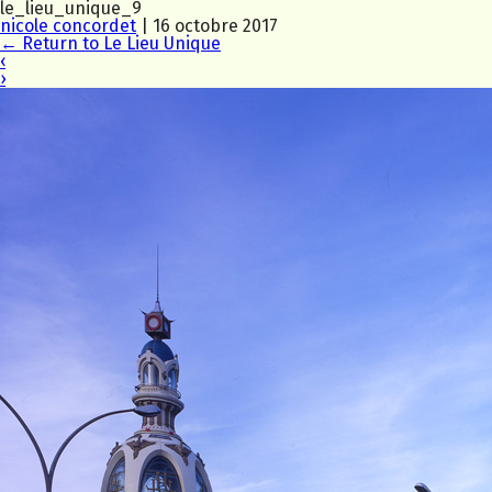
le_lieu_unique_9
nicole concordet
|
16 octobre 2017
←
Return to Le Lieu Unique
‹
›