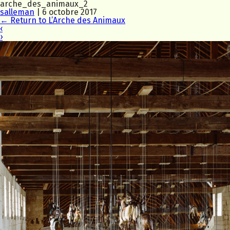
arche_des_animaux_2
salleman
|
6 octobre 2017
←
Return to L’Arche des Animaux
‹
›