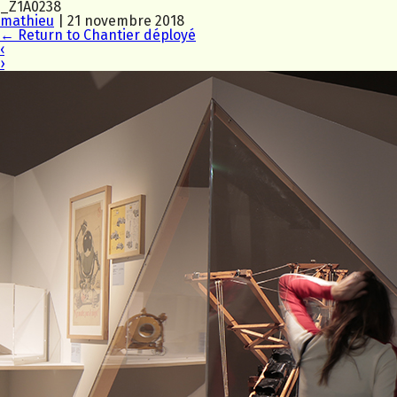
_Z1A0238
mathieu
|
21 novembre 2018
←
Return to Chantier déployé
‹
›