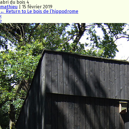
abri du bois 4
mathieu
|
15 février 2019
←
Return to Le bois de l’hippodrome
‹
›