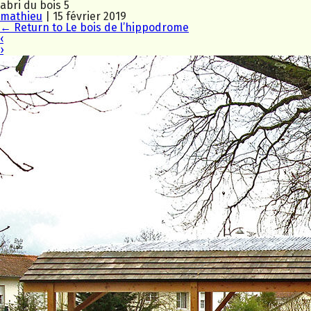
abri du bois 5
mathieu
|
15 février 2019
←
Return to Le bois de l’hippodrome
‹
›