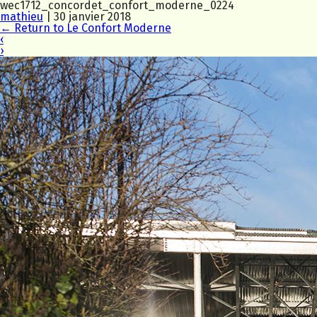
wec1712_concordet_confort_moderne_0224
mathieu
|
30 janvier 2018
←
Return to Le Confort Moderne
‹
›