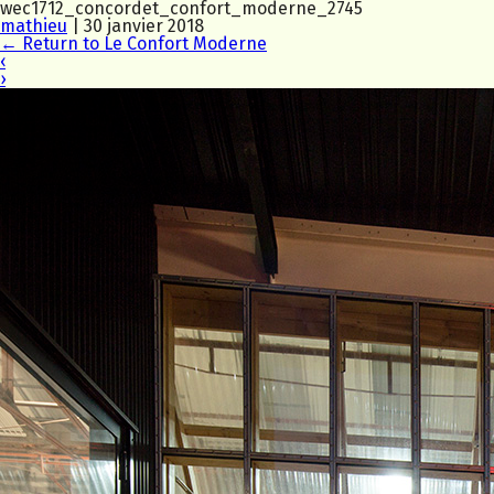
wec1712_concordet_confort_moderne_2745
mathieu
|
30 janvier 2018
←
Return to Le Confort Moderne
‹
›