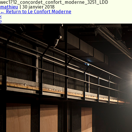
wec1712_concordet_confort_moderne_3251_LDD
mathieu
|
30 janvier 2018
←
Return to Le Confort Moderne
‹
›