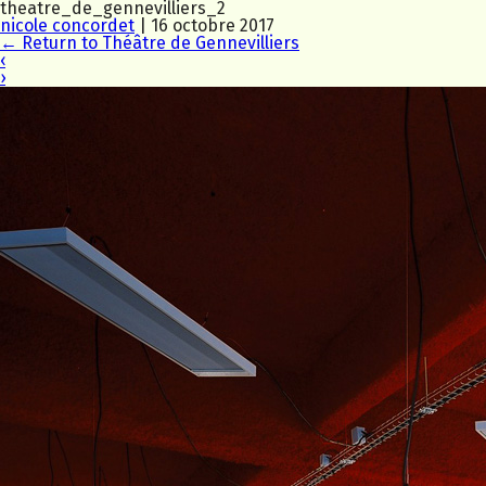
theatre_de_gennevilliers_2
nicole concordet
|
16 octobre 2017
←
Return to Théâtre de Gennevilliers
‹
›